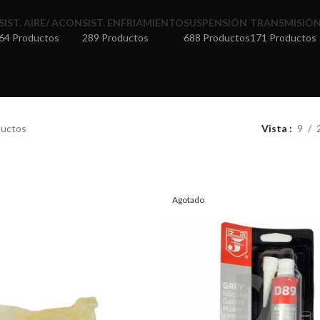
SIST. AIRE/ ACON
SIST. ENFRIAMIENTO
SUSPENSIÓN
TRANSMISIÓ
64 Productos
289 Productos
688 Productos
171 Productos
uctos
Vista
9
Agotado