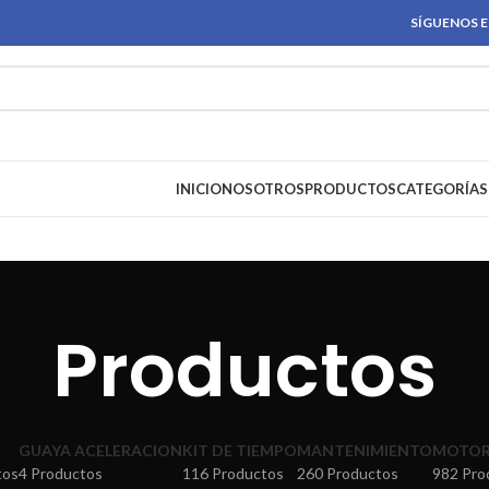
SÍGUENOS E
INICIO
NOSOTROS
PRODUCTOS
CATEGORÍAS
Productos
GUAYA ACELERACION
KIT DE TIEMPO
MANTENIMIENTO
MOTO
tos
4 Productos
116 Productos
260 Productos
982 Pro