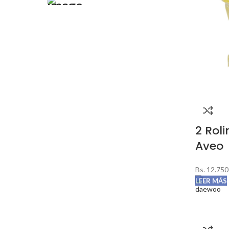
FIAT
49
FORD
41
GENÉRICO
212
HMC
1
HONDA
9
HYUNDAI
1647
ISUZU
46
2 Rol
IVECO
43
Aveo
JEEP
4
Bs.
12.750
KIA
756
LEER MÁS
MACK
16
MEGA GM
43
MITSUBISHI
149