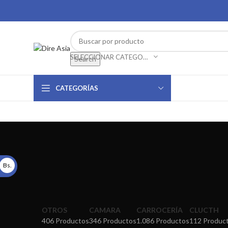
SELECCIONAR CATEGORÍA
Search
CATEGORÍAS
Bs.
OTROS
CAMARA
CARROCERÍA
CLUCTH
406 Productos
346 Productos
1.086 Productos
112 Produc