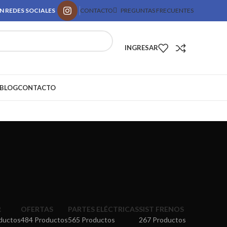
N REDES SOCIALES
CONTACTO
PREGUNTAS FRECUENTES
INGRESAR
BLOG
CONTACTO
R
OFERTAS
PARTES ELÉCTRICAS
SIST FRENOS
ductos
484 Productos
565 Productos
267 Productos