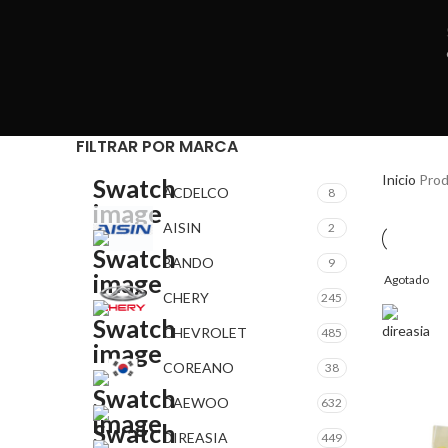
FILTRAR POR MARCA
Inicio
Prod
ACDELCO
8
AISIN
2
BANDO
9
Agotado
CHERY
245
CHEVROLET
485
COREANO
38
DAEWOO
632
DIREASIA
449