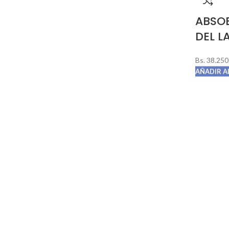
MOBIS
1
ABSO
MOPAR
2
DEL L
MOTORCRAFT
6
Bs.
38.250
NPR
37
AÑADIR A
PEUGEOT
4
RENAULT
20
SEALED POWER
5
STCO
2
TOYOTA
200
UNITA
1
NISSAN
1