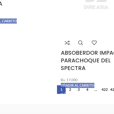
A
L CARRITO
ABSOBERDOR IMP
PARACHOQUE DEL
SPECTRA
Bs.
17.000
AÑADIR AL CARRITO
1
2
3
4
…
422
4