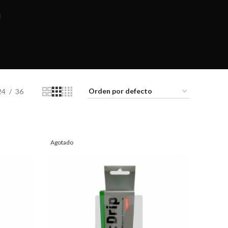
N
24
36
Agotado