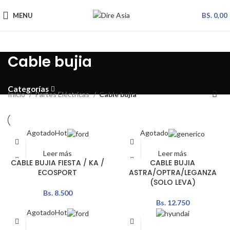
MENU
BS.
0,00
Cable bujia
Categorías
Inicio
Partes Eléctricas
Cable bujia
Agotado
Hot
Agotado
Leer más
Leer más
CABLE BUJIA FIESTA / KA /
CABLE BUJIA
ECOSPORT
ASTRA/OPTRA/LEGANZA
(SOLO LEVA)
Bs.
8.500
Bs.
12.750
Agotado
Hot