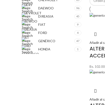
CHERY
DAEWOO
96
CHEVROLET
DIREASIA
45
DAEWOO
FIAT
9
DIREASIA
FORD
4
FIAT
GENÉRICO
47
Añadir al c
FORD
ALTE
HONDA
1
GENÉRICO
ACCE
HYUNDAI
186
HONDA
KIA
72
Bs.
102.00
HYUNDAI
MEGA GM
1
KIA
MITSUBISHI
17
TOYOTA
18
MITSUBISHI
Añadir al c
TOYOTA