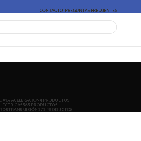
CONTACTO
PREGUNTAS FRECUENTES
UAYA ACELERACION
4 PRODUCTOS
ELÉCTRICAS
565 PRODUCTOS
CTOS
TRANSMISIÓN
171 PRODUCTOS