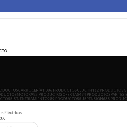
CTO
RODUCTOS
CARROCERÍA
1.086 PRODUCTOS
CLUCTH
112 PRODUCTOS
G
ODUCTOS
MOTOR
982 PRODUCTOS
OFERTAS
484 PRODUCTOS
PARTES 
UCTOS
SIST. ENFRIAMIENTO
289 PRODUCTOS
SUSPENSIÓN
688 PRODU
es Eléctricas
36