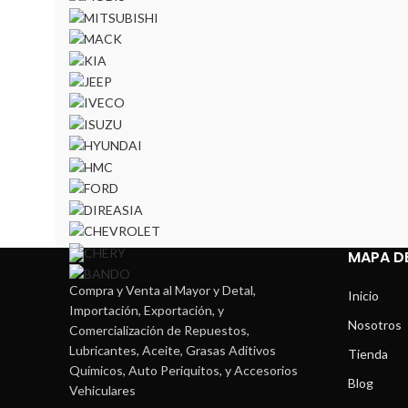
MAPA DE
Compra y Venta al Mayor y Detal,
Inicio
Importación, Exportación, y
Nosotros
Comercialización de Repuestos,
Lubricantes, Aceite, Grasas Aditivos
Tienda
Químicos, Auto Periquitos, y Accesorios
Blog
Vehiculares