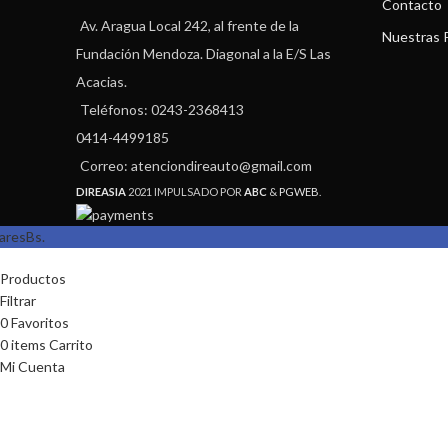
Contacto
Av. Aragua Local 242, al frente de la
Nuestras P
Fundación Mendoza. Diagonal a la E/S Las
Acacias.
Teléfonos: 0243-2368413
0414-4499185
Correo: atenciondireauto@gmail.com
DIREASIA
2021 IMPULSADO POR
ABC
&
PGWEB
.
vares
Bs.
Productos
Filtrar
0
Favoritos
0
items
Carrito
Mi Cuenta