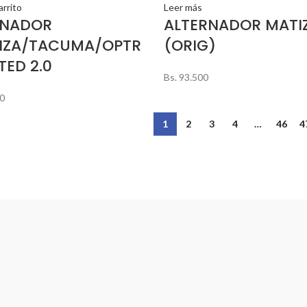
arrito
Leer más
RNADOR
ALTERNADOR MATI
NZA/TACUMA/OPTR
(ORIG)
TED 2.0
Bs.
93.500
0
1
2
3
4
…
46
4