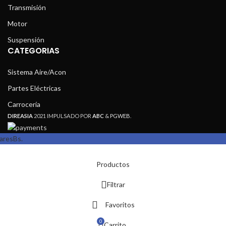
Transmisión
Motor
Suspensión
CATEGORIAS
Sistema Aire/Acon
Partes Eléctricas
Carrocería
DIREASIA
2021 IMPULSADO POR
ABC
&
PGWEB
.
vares
Bs.
Productos
Filtrar
Favoritos
0
Carrito