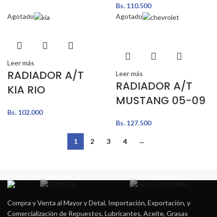
Bs.
110.500
Agotado
Agotado
Leer más
RADIADOR A/T
Leer más
RADIADOR A/T
KIA RIO
MUSTANG 05-09
Bs.
102.000
Bs.
127.500
1
2
3
4
→
Compra y Venta al Mayor y Detal, Importación, Exportación, y
Comercialización de Repuestos, Lubricantes, Aceite, Grasas