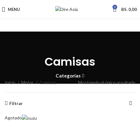
0
MENU
BS.
0,00
Camisas
Categorías
Inicio
Motor
Camisas
Mostrando el único resultado
Filtrar
Agotado