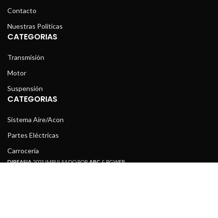
Contacto
Nuestras Políticas
CATEGORIAS
Transmisión
Motor
Suspensión
CATEGORIAS
Sistema Aire/Acon
Partes Eléctricas
Carrocería
DIREASIA
2021 IMPULSADO POR
ABC
&
PGWEB
.
vares
Bs.
Productos