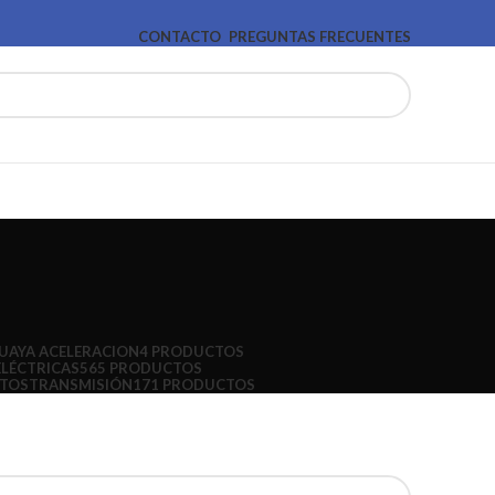
CONTACTO
PREGUNTAS FRECUENTES
UAYA ACELERACION
4 PRODUCTOS
ELÉCTRICAS
565 PRODUCTOS
CTOS
TRANSMISIÓN
171 PRODUCTOS