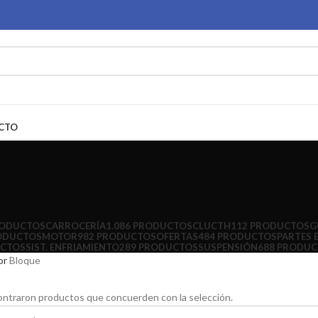
CTO
RODUCTOS
CARROCERÍA
1.086 PRODUCTOS
CLUCTH
112 PRODUCTOS
G
ODUCTOS
MOTOR
982 PRODUCTOS
OFERTAS
484 PRODUCTOS
PARTES 
UCTOS
SIST. ENFRIAMIENTO
289 PRODUCTOS
SUSPENSIÓN
688 PRODU
or
Bloque
ntraron productos que concuerden con la selección.