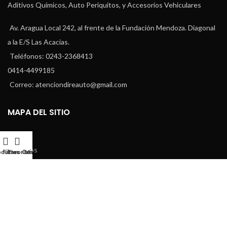
Aditivos Químicos, Auto Periquitos, y Accesorios Vehiculares
Av. Aragua Local 242, al frente de la Fundación Mendoza. Diagonal
a la E/S Las Acacias.
Teléfonos: 0243-2368413
0414-4499185
Correo: atenciondireauto@gmail.com
MAPA DEL SITIO
Inicio
Nosotros
oductos
Filtrar
Favoritos
Carrito
Mi Cuenta
Tienda
Blog
Contacto
Nuestras Políticas