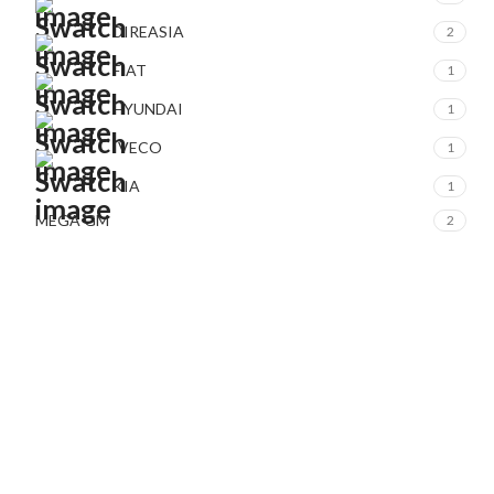
DIREASIA
2
FIAT
1
HYUNDAI
1
IVECO
1
KIA
1
MEGA GM
2